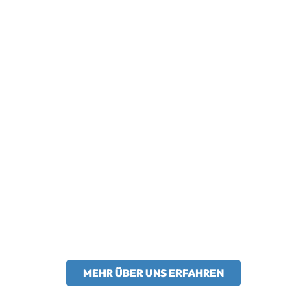
Christian Schneider
Telefon: 09363 / 88911 0 info@metallbau-
smb.de
MEHR ÜBER UNS ERFAHREN